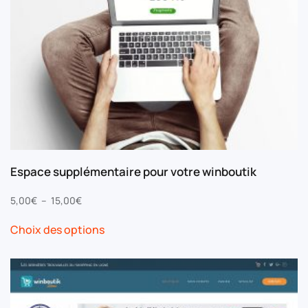
Espace supplémentaire pour votre winboutik
Plage
5,00
€
–
15,00
€
de
Ce
Choix des options
prix :
produit
5,00€
a
à
plusieurs
15,00€
variations.
Les