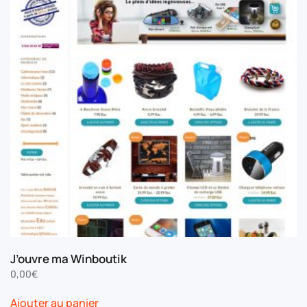
options
peuvent
être
choisies
sur
la
page
du
produit
J’ouvre ma Winboutik
0,00
€
Ajouter au panier