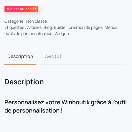
de
Interface
Ajouter au panier
de
Catégorie :
Non classé
Personnalisation
Étiquettes :
Articles
,
Blog
,
Builder
,
création de pages
,
Menus
,
outils de personnalisation
,
Widgets
Description
Avis (0)
Description
Personnalisez votre Winboutik grâce à l’outil
de personnalisation !