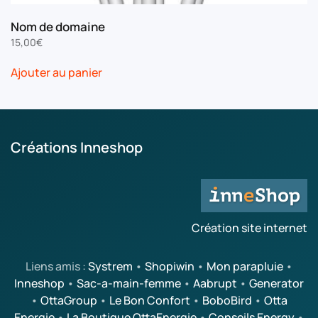
Nom de domaine
15,00
€
Ajouter au panier
Créations Inneshop
Création site internet
Liens amis :
Systrem
•
Shopiwin
•
Mon parapluie
•
Inneshop
•
Sac-a-main-femme
•
Aabrupt
•
Generator
•
OttaGroup
•
Le Bon Confort
•
BoboBird
•
Otta
Energie
•
La Boutique OttaEnergie
•
Conseils Energy
•