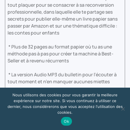
tout plaquer pour se consacrer à sa reconversion
professionnelle, dans laquelle elle te partage ses
secrets pour publier elle-même un livre papier sans
passer par Amazon et sur une thématique difficile :
les contes pour enfants
* Plus de 32 pages au format papier où tu as une
méthode pas à pas pour créer ta machine à Best-
Seller et à revenu récurrents
* La version Audio MP3 du bulletin pour l’écouter à
tout moment et n’en manquer aucunes miettes
* Et encore beaucoup d’autres conseils précieux…
Nous utilisons des cookies pour vous garantir la meilleure
expérience sur notre site. Si vous continuez à utiliser ce
dernier, nous considérerons que vous acceptez l'utilisation des
Alors juste pour info :
Le bulletin mensuel est au
cookies.
tarif ridiculement bas de 19 €.
Ok