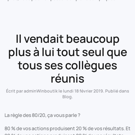
Il vendait beaucoup
plus à lui tout seul que
tous ses collègues
réunis
Écrit par
adminWinboutik
le
lundi 18 février 2019
. Publié dans
Blog
.
La règle des 80/20, ça vous parle ?
80 % de vos actions produisent 20 % de vos résultats. Et